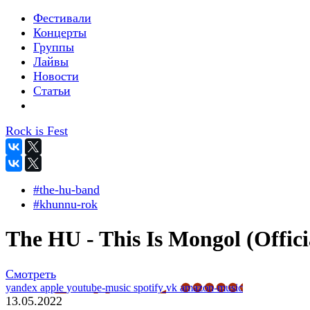
Фестивали
Концерты
Группы
Лайвы
Новости
Статьи
Rock is Fest
#the-hu-band
#khunnu-rok
The HU - This Is Mongol (Offici
Смотреть
yandex
apple
youtube-music
spotify
vk
amazon-music
13.05.2022