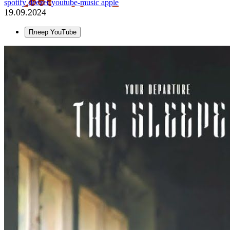
spotify
deezer
youtube-music
apple
19.09.2024
Плеер YouTube