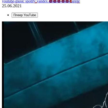
youtube-music
spotify
yandex
amazon-music
apple
25.06.2021
Плеер YouTube