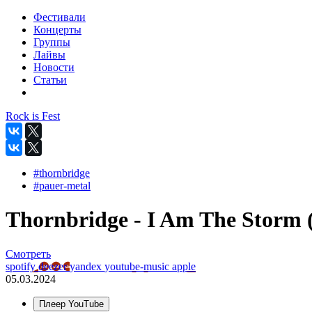
Фестивали
Концерты
Группы
Лайвы
Новости
Статьи
Rock is Fest
#thornbridge
#pauer-metal
Thornbridge - I Am The Storm (
Смотреть
spotify
deezer
yandex
youtube-music
apple
05.03.2024
Плеер YouTube