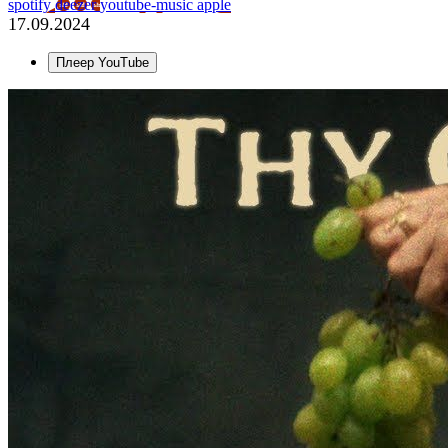
spotify
deezer
youtube-music
apple
17.09.2024
Плеер YouTube