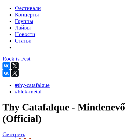
Фестивали
Концерты
Группы
Лайвы
Новости
Статьи
Rock is Fest
#thy-catafalque
#blek-metal
Thy Catafalque - Mindenevő
(Official)
Смотреть