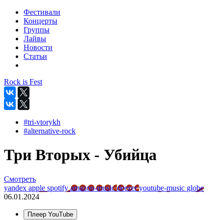
Фестивали
Концерты
Группы
Лайвы
Новости
Статьи
Rock is Fest
#tri-vtorykh
#alternative-rock
Три Вторых - Убийца
Смотреть
yandex
apple
spotify
amazon-music
deezer
youtube-music
globe
06.01.2024
Плеер YouTube