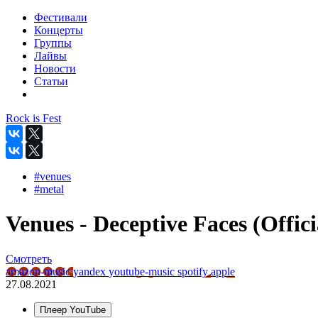
Фестивали
Концерты
Группы
Лайвы
Новости
Статьи
Rock is Fest
#venues
#metal
Venues - Deceptive Faces (Offici
Смотреть
amazon-music
yandex
youtube-music
spotify
apple
27.08.2021
Плеер YouTube