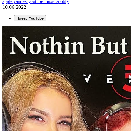
apple
yandex
youtube-music
spotify
10.06.2022
Плеер YouTube