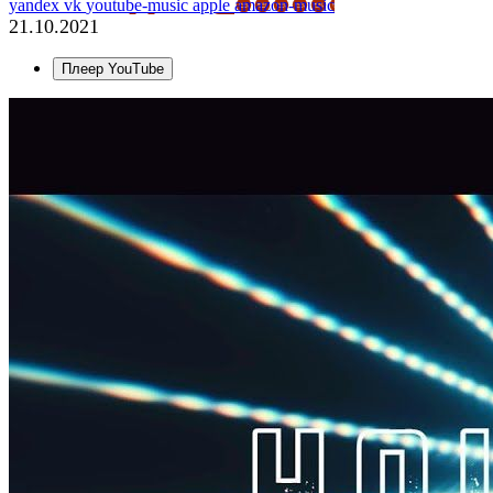
yandex
vk
youtube-music
apple
amazon-music
21.10.2021
Плеер YouTube