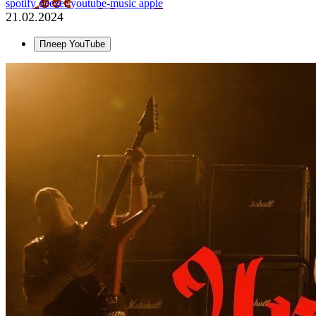
spotify
deezer
youtube-music
apple
21.02.2024
Плеер YouTube