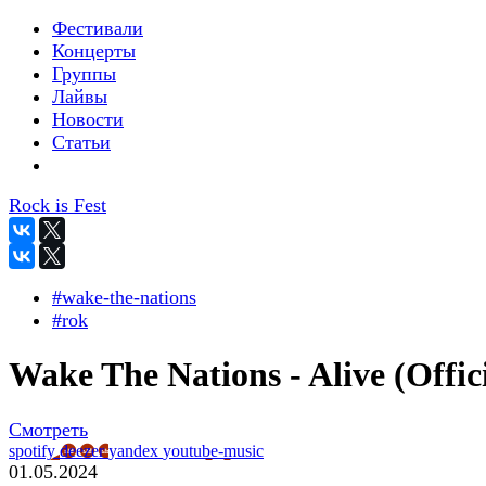
Фестивали
Концерты
Группы
Лайвы
Новости
Статьи
Rock is Fest
#wake-the-nations
#rok
Wake The Nations - Alive (Offici
Смотреть
spotify
deezer
yandex
youtube-music
01.05.2024