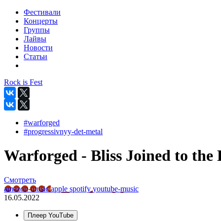
Фестивали
Концерты
Группы
Лайвы
Новости
Статьи
Rock is Fest
#warforged
#progressivnyy-det-metal
Warforged - Bliss Joined to the 
Смотреть
amazon-music
apple
spotify
youtube-music
16.05.2022
Плеер YouTube