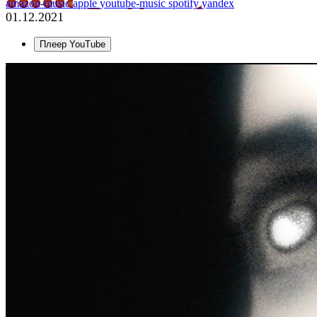
amazon-music
apple
youtube-music
spotify
yandex
01.12.2021
Плеер YouTube