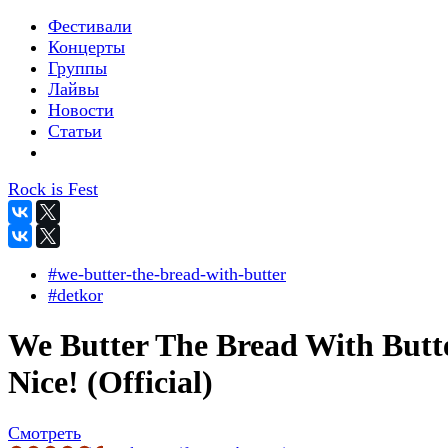
Фестивали
Концерты
Группы
Лайвы
Новости
Статьи
Rock is Fest
#we-butter-the-bread-with-butter
#detkor
We Butter The Bread With Butte
Nice! (Official)
Смотреть