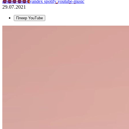
amazon-music
yandex
spotify
youtube-music
29.07.2021
Плеер YouTube