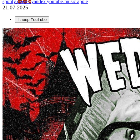
spotify
deezer
yandex
youtube-music
apple
21.07.2025
Плеер YouTube