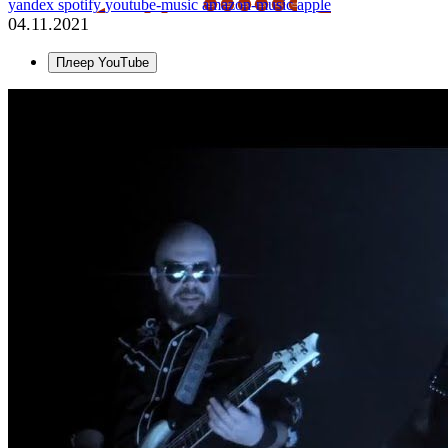
yandex
spotify
youtube-music
amazon-music
apple
04.11.2021
Плеер YouTube