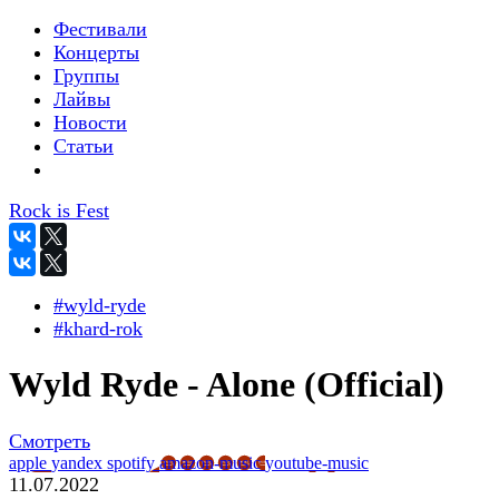
Фестивали
Концерты
Группы
Лайвы
Новости
Статьи
Rock is Fest
#wyld-ryde
#khard-rok
Wyld Ryde - Alone (Official)
Смотреть
apple
yandex
spotify
amazon-music
youtube-music
11.07.2022