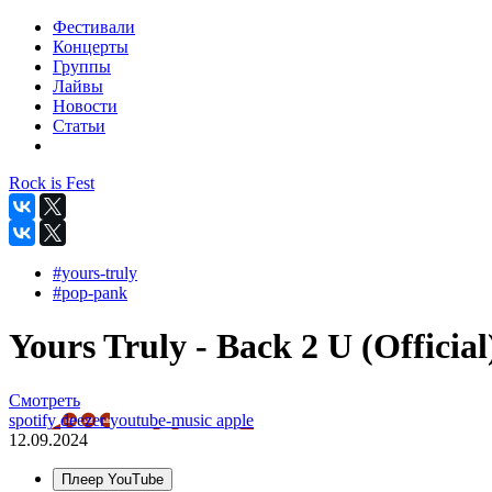
Фестивали
Концерты
Группы
Лайвы
Новости
Статьи
Rock is Fest
#yours-truly
#pop-pank
Yours Truly - Back 2 U (Official
Смотреть
spotify
deezer
youtube-music
apple
12.09.2024
Плеер YouTube