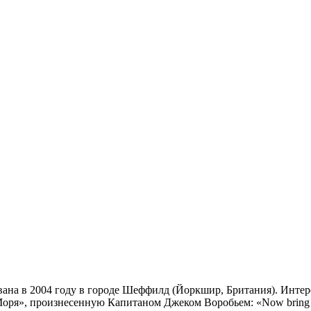
ована в 2004 году в городе Шеффилд (Йоркшир, Британия). Инте
оря», произнесенную Капитаном Джеком Воробьем: «Now bring me