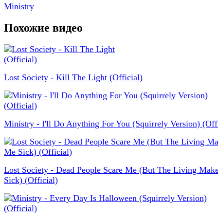
Ministry
Похожие видео
Lost Society - Kill The Light (Official)
Ministry - I'll Do Anything For You (Squirrely Version) (Offi
Lost Society - Dead People Scare Me (But The Living Mak
Sick) (Official)