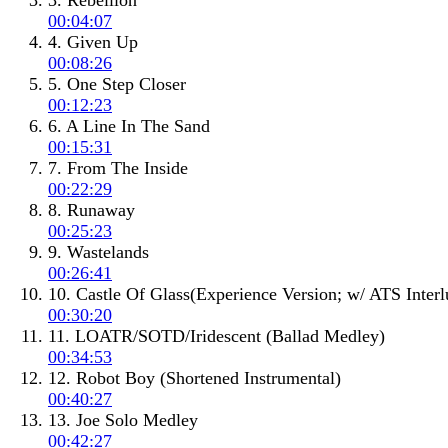
3. Rebellion
00:04:07
4. Given Up
00:08:26
5. One Step Closer
00:12:23
6. A Line In The Sand
00:15:31
7. From The Inside
00:22:29
8. Runaway
00:25:23
9. Wastelands
00:26:41
10. Castle Of Glass(Experience Version; w/ ATS Interl
00:30:20
11. LOATR/SOTD/Iridescent (Ballad Medley)
00:34:53
12. Robot Boy (Shortened Instrumental)
00:40:27
13. Joe Solo Medley
00:42:27