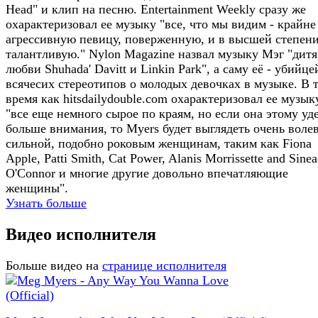
Head" и клип на песню. Entertainment Weekly сразу же
охарактеризовал ее музыку "все, что мы видим - крайне
агрессивную певицу, поверженную, и в высшей степен
талантливую." Nylon Magazine назвал музыку Мэг "дитя
любви Shuhada' Davitt и Linkin Park", а саму её - убийце
всячесих стереотипов о молодых девочках в музыке. В 
время как hitsdailydouble.com охарактеризовал ее музыку
"все еще немного сырое по краям, но если она этому уд
больше внимания, то Myers будет выглядеть очень воле
сильной, подобно роковым женщинам, таким как Fiona
Apple, Patti Smith, Cat Power, Alanis Morrissette and Sine
O'Connor и многие другие довольно впечатляющие
женщины".
Узнать больше
Видео исполнителя
Больше видео на
странице исполнителя