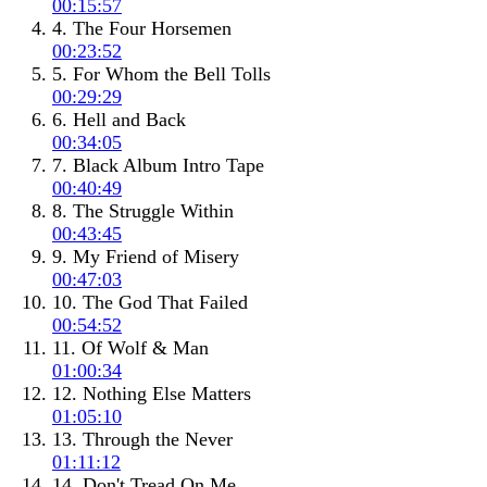
00:15:57
4. The Four Horsemen
00:23:52
5. For Whom the Bell Tolls
00:29:29
6. Hell and Back
00:34:05
7. Black Album Intro Tape
00:40:49
8. The Struggle Within
00:43:45
9. My Friend of Misery
00:47:03
10. The God That Failed
00:54:52
11. Of Wolf & Man
01:00:34
12. Nothing Else Matters
01:05:10
13. Through the Never
01:11:12
14. Don't Tread On Me