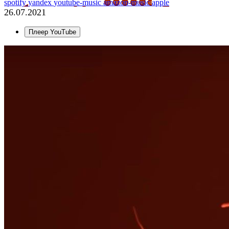
spotify
yandex
youtube-music
amazon-music
apple
26.07.2021
Плеер YouTube