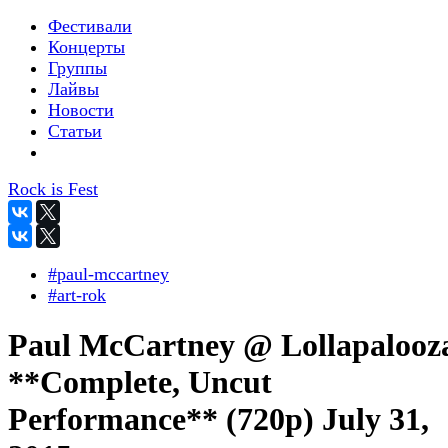
Фестивали
Концерты
Группы
Лайвы
Новости
Статьи
Rock is Fest
#paul-mccartney
#art-rok
Paul McCartney @ Lollapalooz
**Complete, Uncut
Performance** (720p) July 31,