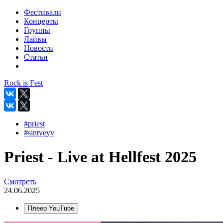
Фестивали
Концерты
Группы
Лайвы
Новости
Статьи
Rock is Fest
#priest
#sintveyv
Priest - Live at Hellfest 2025
Смотреть
24.06.2025
Плеер YouTube