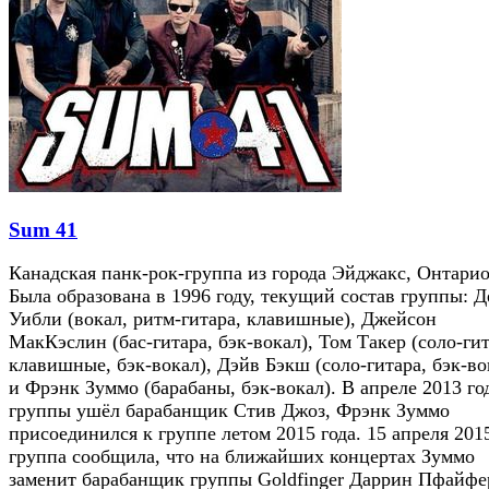
Sum 41
Канадская панк-рок-группа из города Эйджакс, Онтарио
Была образована в 1996 году, текущий состав группы: 
Уибли (вокал, ритм-гитара, клавишные), Джейсон
МакКэслин (бас-гитара, бэк-вокал), Том Такер (соло-гит
клавишные, бэк-вокал), Дэйв Бэкш (соло-гитара, бэк-во
и Фрэнк Зуммо (барабаны, бэк-вокал). В апреле 2013 го
группы ушёл барабанщик Стив Джоз, Фрэнк Зуммо
присоединился к группе летом 2015 года. 15 апреля 201
группа сообщила, что на ближайших концертах Зуммо
заменит барабанщик группы Goldfinger Даррин Пфайфе