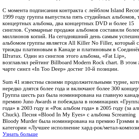
С момента подписания контракта с лейблом Island Recor
1999 году группа выпустила пять студийных альбомов, 
концертных альбома, два концертных DVD и более 15
синглов. Суммарные продажи альбомов составили более
миллионов копий. На сегодняшний день самым успеш
альбомом группы является All Killer No Filler, который 
трижды платиновым в Канаде и платиновым в Соедин
Штатах. Один из синглов этого альбома, «Fat Lip»,
возглавлял рейтинг Billboard Modern Rock chart. В этом
чарте сингл «In Too Deep» достиг 10-й позиции.
Sum 41 известны своими продолжительными турне, кот
нередко длятся более года и включают более 300 концер
Группа шесть раз была номинирована на главную кана
премию Juno Awards и побеждала в номинациях «Групп
года» в 2003 году и «Рок альбом года» в 2005 году (за а
Chuck). Песня «Blood In My Eyes» с альбома Screaming
Bloody Murder была номинирована на премию Грэмми в
категории «Лучшее исполнение хард-рок/метал-композ
Узнать больше