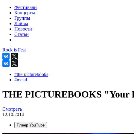
Фестивали
Концерты
Группы
Лайвы
Новости
Статьи
Rock is Fest
#the-picturebooks
#metal
THE PICTUREBOOKS "Your Kisse
Смотреть
12.10.2014
Плеер YouTube