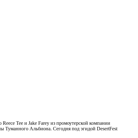
 Reece Tee и Jake Farey из промоутерской компании
лы Туманного Альбиона. Сегодня под эгидой DesertFest