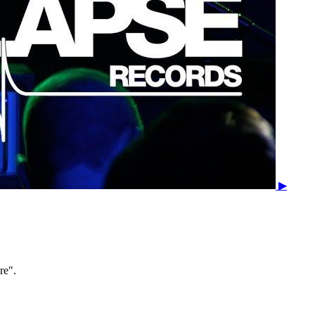
▶
re".