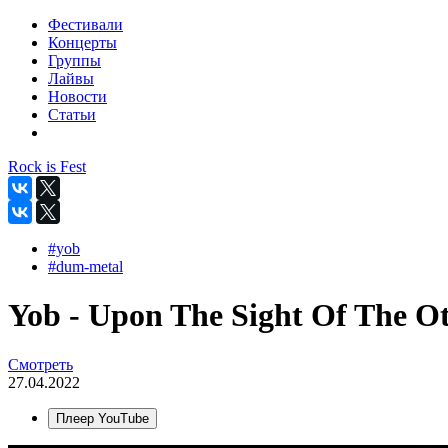
Фестивали
Концерты
Группы
Лайвы
Новости
Статьи
Rock is Fest
#yob
#dum-metal
Yob - Upon The Sight Of The Oth
Смотреть
27.04.2022
Плеер YouTube