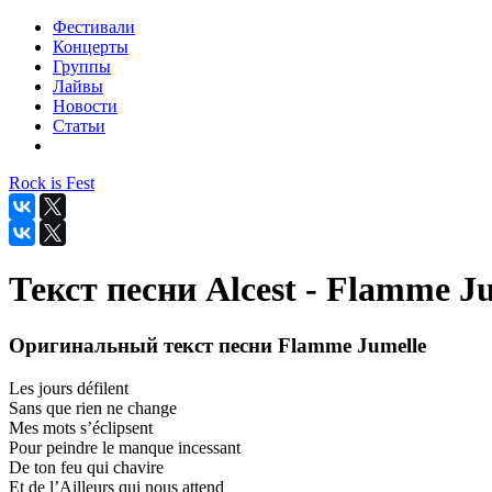
Фестивали
Концерты
Группы
Лайвы
Новости
Статьи
Rock is Fest
Текст песни Alcest - Flamme J
Оригинальный текст песни Flamme Jumelle
Les jours défilent
Sans que rien ne change
Mes mots s’éclipsent
Pour peindre le manque incessant
De ton feu qui chavire
Et de l’Ailleurs qui nous attend