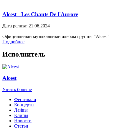
Alcest - Les Chants De l'Aurore
Дата релиза: 21.06.2024
Официальный музыкальный альбом группы "Alcest"
Подробнее
Исполнитель
Alcest
Узнать больше
Фестивали
Концерты
Лайвы
Клипы
Новости
Статьи