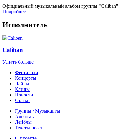
Официальный музыкальный альбом группы "Caliban"
Подробнее
Исполнитель
Caliban
Узнать больше
Фестивали
Концерты
Лайвы
Клипы
Новости
Статьи
Группы / Музыканты
Альбомы
Лейблы
Тексты песен
О проекте