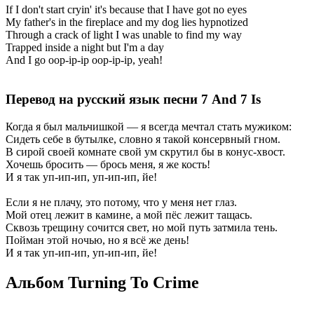
If I don't start cryin' it's because that I have got no eyes
My father's in the fireplace and my dog lies hypnotized
Through a crack of light I was unable to find my way
Trapped inside a night but I'm a day
And I go oop-ip-ip oop-ip-ip, yeah!
Перевод на русский язык песни 7 And 7 Is
Когда я был мальчишкой — я всегда мечтал стать мужиком:
Сидеть себе в бутылке, словно я такой консервный гном.
В сирой своей комнате свой ум скрутил бы в конус-хвост.
Хочешь бросить — брось меня, я же кость!
И я так уп-ип-ип, уп-ип-ип, йе!
Если я не плачу, это потому, что у меня нет глаз.
Мой отец лежит в камине, а мой пёс лежит тащась.
Сквозь трещину сочится свет, но мой путь затмила тень.
Пойман этой ночью, но я всё же день!
И я так уп-ип-ип, уп-ип-ип, йе!
Альбом Turning To Crime