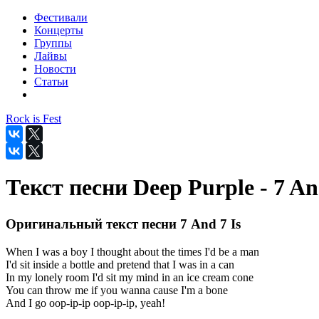
Фестивали
Концерты
Группы
Лайвы
Новости
Статьи
Rock is Fest
Текст песни Deep Purple - 7 An
Оригинальный текст песни 7 And 7 Is
When I was a boy I thought about the times I'd be a man
I'd sit inside a bottle and pretend that I was in a can
In my lonely room I'd sit my mind in an ice cream cone
You can throw me if you wanna cause I'm a bone
And I go oop-ip-ip oop-ip-ip, yeah!