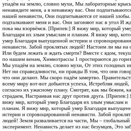
упадём на землю, словно мухи, Мы лабораторные крыс
ненавидите меня, а я ненавижу вас. Они подпитываются
нашей ненависти, Они подпитываются от нашей злобы
подталкивают меня и вас. Они загоняют нас в угол И жд
пока мы взорвёмся. [Припев:] Я вижу мир, который уме
Благодаря их злым умыслам и планам. Я вижу мир, кот
умер Благодаря выпущенной истерии и спровоцирован
ненависти. Забой проклятых людей! Настоим ли мы на 
Или будем лежать и ждать смерти? Вместе с ядом, теку
по нашим венам, Химиотрассы 1 простираются до гориз
Мы упадём на землю, словно мухи, От этих голодных и
Нет ни справедливости, ни правды В том, что они гово
что они делают. Мы скоро падём замертво. Правительст
всему миру вот-вот добьются успеха, Истребляя людей,
согласно их ужасному плану. Смотрят, как мы бежим, к
страдаем, Настраивая нас друг против друга. [Припев:] 
вижу мир, который умер Благодаря их злым умыслам и
планам. Я вижу мир, который умер Благодаря выпущен
истерии и спровоцированной ненависти. Забой прокля
людей! Земля разваливается на части, Мы – глобальный
эксперимент. Ненависть делает из нас безумцев, Это за