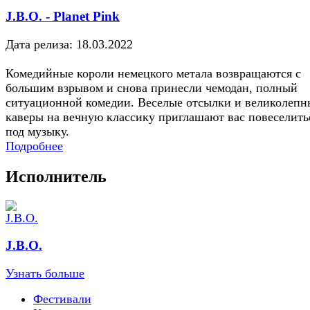
J.B.O. - Planet Pink
Дата релиза: 18.03.2022
Комедийные короли немецкого метала возвращаются с
большим взрывом и снова принесли чемодан, полный
ситуационной комедии. Веселые отсылки и великолепн
каверы на вечную классику приглашают вас повеселить
под музыку.
Подробнее
Исполнитель
J.B.O.
Узнать больше
Фестивали