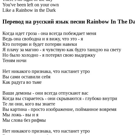
You've been left on your own
Like a Rainbow in the Dark
Перевод на русский язык песни Rainbow In The D
Когда идет гроза - она всегда побеждает меня
Ведь она свободна и я вижу, что это - я
Кто потерян и будет потерян навеки
Я плачу за магию - я чувствую как будто танцую на свету
Но было холодно - я потерял свою выдержку
Теням ночи
Нет никакого признака, что настанет утро
Вы сами оставили себя
Как радуга во тьме
Ваши демоны - они всегда отпускают вас
Когда вы стараетесь - они скрываются - глубоко внутри
Те ли они, кого вы знаете
Вы картина - просто изображение, пойманное вовремя
Мы ложь - вы и я
Мы слова без рифмы
Нет никакого признака, что настанет утро