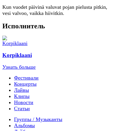
Kun vuodet päivinä valuvat pojan pielusta pitkin,
vesi valvoo, vaikka hiivitkin.
Исполнитель
Korpiklaani
Узнать больше
Фестивали
Концерты
Лайвы
Клипы
Новости
Статьи
Группы / Музыканты
Альбомы