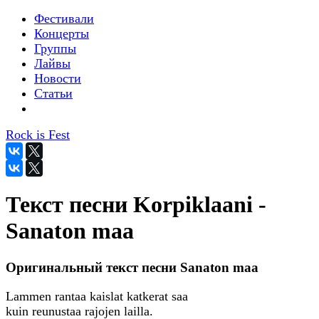
Фестивали
Концерты
Группы
Лайвы
Новости
Статьи
Rock is Fest
Текст песни Korpiklaani -
Sanaton maa
Оригинальный текст песни Sanaton maa
Lammen rantaa kaislat katkerat saa
kuin reunustaa rajojen lailla.