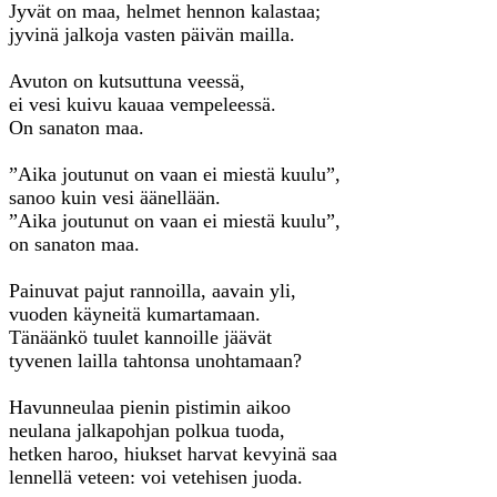
Jyvät on maa, helmet hennon kalastaa;
jyvinä jalkoja vasten päivän mailla.
Avuton on kutsuttuna veessä,
ei vesi kuivu kauaa vempeleessä.
On sanaton maa.
”Aika joutunut on vaan ei miestä kuulu”,
sanoo kuin vesi äänellään.
”Aika joutunut on vaan ei miestä kuulu”,
on sanaton maa.
Painuvat pajut rannoilla, aavain yli,
vuoden käyneitä kumartamaan.
Tänäänkö tuulet kannoille jäävät
tyvenen lailla tahtonsa unohtamaan?
Havunneulaa pienin pistimin aikoo
neulana jalkapohjan polkua tuoda,
hetken haroo, hiukset harvat kevyinä saa
lennellä veteen: voi vetehisen juoda.