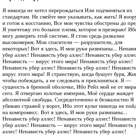
Я никогда не хотел перерождаться Или подчиняться их
стандартам. Не смейте мне указывать, как жить! Я воо
и готов к восстанию, Все мои чувства обострены до пре
Я уничтожу это больное племя, которое я презираю! Ибо
могу доверять этой системе, Я стою средь развалин
высокомерия; Мои спасители — разрушители, для
некоторых! Вот я здесь, И мои руки развязаны... Ненав
убер аллес! Ненависть убер аллес! Ненависть убер аллес
Ненависть — вирус этого мира! Ненависть убер аллес!
Ненависть убер аллес! Ненависть убер аллес! Ненавист
вирус этого мира! Я странствую, когда бушует буря, Жи
чтобы побеждать, а не следовать и преклоняться. Я —
сущность в бренной оболочке, Ибо Рейх мой не от мира
сего. Я отвергаю золотые империи, Моё сердце жаждет
абсолютной свободы. Сосредоточенно и безжалостно Я
убиваю стражей у ворот, Ибо этот культ никогда не пой
на компромисс. Вот я здесь, И мои руки развязаны...
Ненависть убер аллес! Ненависть убер аллес! Ненавист
убер аллес! Ненависть — вирус этого мира! Ненависть 
аллес! Ненависть убер аллес! Ненависть убер аллес!