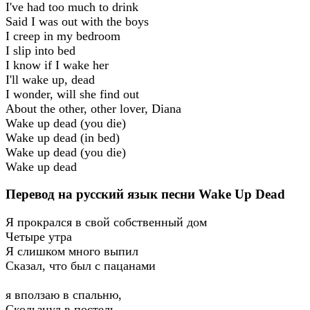
I've had too much to drink
Said I was out with the boys
I creep in my bedroom
I slip into bed
I know if I wake her
I'll wake up, dead
I wonder, will she find out
About the other, other lover, Diana
Wake up dead (you die)
Wake up dead (in bed)
Wake up dead (you die)
Wake up dead
Перевод на русский язык песни Wake Up Dead
Я прокрался в свой собственный дом
Четыре утра
Я слишком много выпил
Сказал, что был с пацанами
я вползаю в спальню,
Скользнул в постель