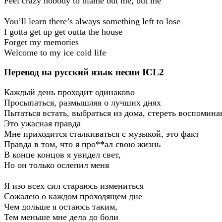
Feel crazy nobody to blame but me, but me
You’ll learn there’s always something left to lose
I gotta get up get outta the house
Forget my memories
Welcome to my ice cold life
Перевод на русский язык песни ICL2
Каждый день проходит одинаково
Просыпаться, размышляя о лучших днях
Пытаться встать, выбраться из дома, стереть воспомина
Это ужасная правда
Мне приходится сталкиваться с музыкой, это факт
Правда в том, что я про**ал свою жизнь
В конце концов я увидел свет,
Но он только ослепил меня
Я изо всех сил стараюсь измениться
Сожалею о каждом проходящем дне
Чем дольше я остаюсь таким,
Тем меньше мне дела до боли