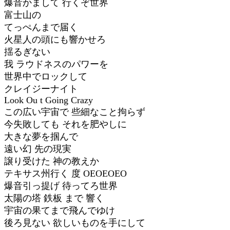
爆音かまして 行くぞ世界
富士山の
てっぺんまで届く
火星人の頭にも響かせろ
揺るぎない
我 ラウドネスのパワーを
世界中でロックして
クレイジーナイト
Look Ou t Going Crazy
この広い宇宙で 些細なこと拘らず
今失敗しても それを肥やしに
大きな夢を掴んで
遠い幻 先の現実
譲り受けた 神の教えか
テキサス州行く 度 OEOEOEO
爆音引っ提げ 待ってろ世界
太陽の塔 鉄板 まで 響く
宇宙の果てまで飛んでゆけ
後ろ見ない 欲しいものを手にして