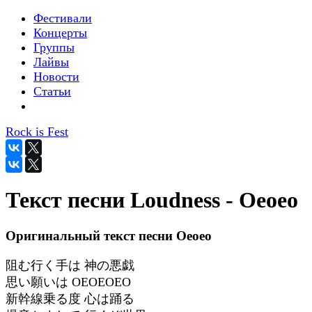
Фестивали
Концерты
Группы
Лайвы
Новости
Статьи
Rock is Fest
Текст песни Loudness - Oeoeo
Оригинальный текст песни Oeoeo
阻む行く手は 神の悪戯
思い願いは OEOEOEO
新幹線乗る度 心は踊る