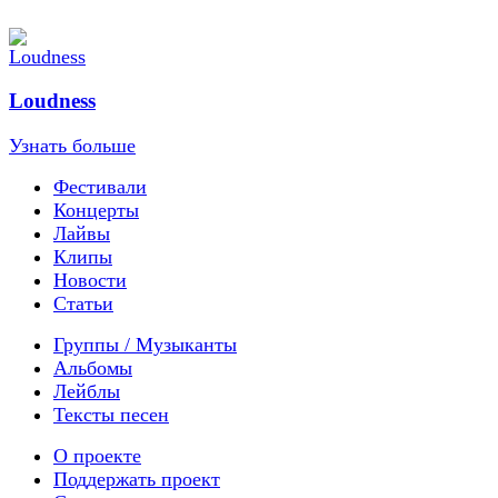
Loudness
Узнать больше
Фестивали
Концерты
Лайвы
Клипы
Новости
Статьи
Группы / Музыканты
Альбомы
Лейблы
Тексты песен
О проекте
Поддержать проект