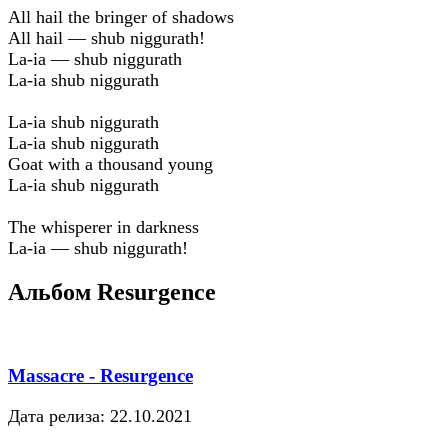
All hail the bringer of shadows
All hail — shub niggurath!
La-ia — shub niggurath
La-ia shub niggurath
La-ia shub niggurath
La-ia shub niggurath
Goat with a thousand young
La-ia shub niggurath
The whisperer in darkness
La-ia — shub niggurath!
Альбом Resurgence
Massacre - Resurgence
Дата релиза: 22.10.2021