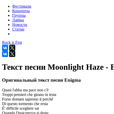
Фестивали
Концерты
Группы
Лайвы
Новости
Статьи
Rock is Fest
Текст песни Moonlight Haze -
Оригинальный текст песни Enigma
Quasi l'abba ma pace non c'è
Troppi pensieri che girano in testa
Forse domani sapremo il perchè
Di questo tormento che resta
È' difficile scegliere sai
Quando l'insicurezza si desta