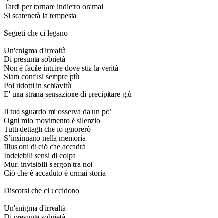
Tardi per tornare indietro oramai
Si scatenerà la tempesta
Segreti che ci legano
Un'enigma d'irrealtà
Di presunta sobrietà
Non è facile intuire dove stia la verità
Siam confusi sempre più
Poi ridotti in schiavitù
E' una strana sensazione di precipitarе giù
Il tuo sguardo mi osserva da un po’
Ogni mio movimento è silenzio
Tutti dеttagli che io ignorerò
S’insinuano nella memoria
Illusioni di ciò che accadrà
Indelebili sensi di colpa
Muri invisibili s'ergon tra noi
Ciò che è accaduto è ormai storia
Discorsi che ci uccidono
Un'enigma d'irrealtà
Di presunta sobrietà