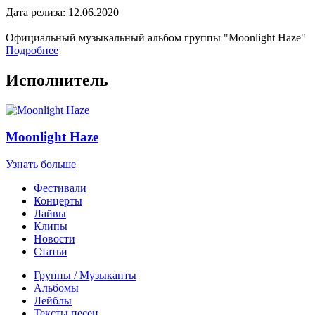
Дата релиза: 12.06.2020
Официальный музыкальный альбом группы "Moonlight Haze"
Подробнее
Исполнитель
Moonlight Haze
Узнать больше
Фестивали
Концерты
Лайвы
Клипы
Новости
Статьи
Группы / Музыканты
Альбомы
Лейблы
Тексты песен