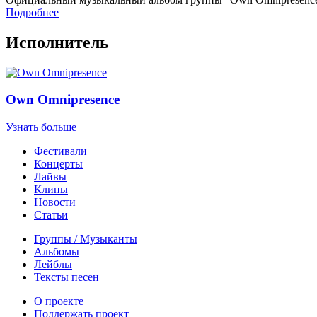
Подробнее
Исполнитель
Own Omnipresence
Узнать больше
Фестивали
Концерты
Лайвы
Клипы
Новости
Статьи
Группы / Музыканты
Альбомы
Лейблы
Тексты песен
О проекте
Поддержать проект