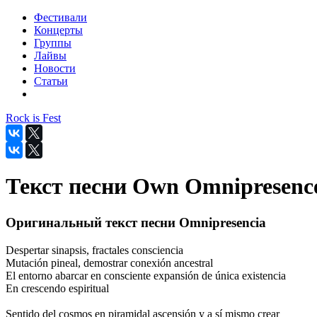
Фестивали
Концерты
Группы
Лайвы
Новости
Статьи
Rock is Fest
Текст песни Own Omnipresence
Оригинальный текст песни Omnipresencia
Despertar sinapsis, fractales consciencia
Mutación pineal, demostrar conexión ancestral
El entorno abarcar en consciente expansión de única existencia
En crescendo espiritual
Sentido del cosmos en piramidal ascensión y a sí mismo crear