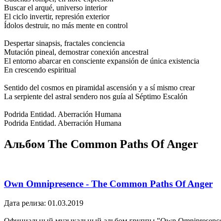
Buscar el arqué, universo interior
El ciclo invertir, represión exterior
Ídolos destruir, no más mente en control
Despertar sinapsis, fractales conciencia
Mutación pineal, demostrar conexión ancestral
El entorno abarcar en consciente expansión de única existencia
En crescendo espiritual
Sentido del cosmos en piramidal ascensión y a sí mismo crear
La serpiente del astral sendero nos guía al Séptimo Escalón
Podrida Entidad. Aberración Humana
Podrida Entidad. Aberración Humana
Альбом The Common Paths Of Anger
Own Omnipresence - The Common Paths Of Anger
Дата релиза: 01.03.2019
Официальный музыкальный альбом группы "Own Omnipresenc