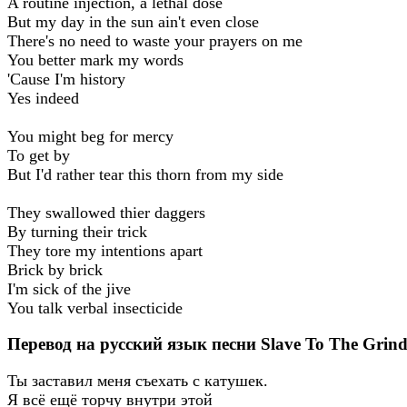
A routine injection, a lethal dose
But my day in the sun ain't even close
There's no need to waste your prayers on me
You better mark my words
'Cause I'm history
Yes indeed
You might beg for mercy
To get by
But I'd rather tear this thorn from my side
They swallowed thier daggers
By turning their trick
They tore my intentions apart
Brick by brick
I'm sick of the jive
You talk verbal insecticide
Перевод на русский язык песни Slave To The Grin
Ты заставил меня съехать с катушек.
Я всё ещё торчу внутри этой