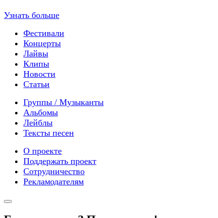
Узнать больше
Фестивали
Концерты
Лайвы
Клипы
Новости
Статьи
Группы / Музыканты
Альбомы
Лейблы
Тексты песен
О проекте
Поддержать проект
Сотрудничество
Рекламодателям