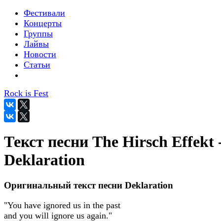
Фестивали
Концерты
Группы
Лайвы
Новости
Статьи
Rock is Fest
Текст песни The Hirsch Effekt 
Deklaration
Оригинальный текст песни Deklaration
"You have ignored us in the past
and you will ignore us again."