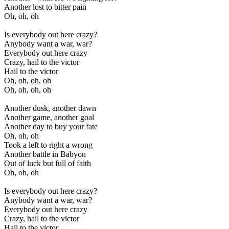
Another lost to bitter pain
Oh, oh, oh
Is everybody out here crazy?
Anybody want a war, war?
Everybody out here crazy
Crazy, hail to the victor
Hail to the victor
Oh, oh, oh, oh
Oh, oh, oh, oh
Another dusk, another dawn
Another game, another goal
Another day to buy your fate
Oh, oh, oh
Took a left to right a wrong
Another battle in Babyon
Out of luck but full of faith
Oh, oh, oh
Is everybody out here crazy?
Anybody want a war, war?
Everybody out here crazy
Crazy, hail to the victor
Hail to the victor