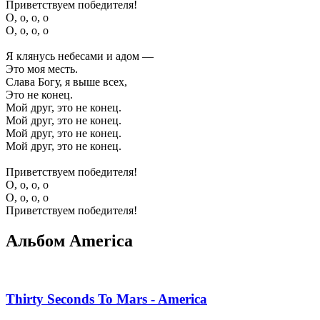
Приветствуем победителя!
О, о, о, о
О, о, о, о
Я клянусь небесами и адом —
Это моя месть.
Слава Богу, я выше всех,
Это не конец.
Мой друг, это не конец.
Мой друг, это не конец.
Мой друг, это не конец.
Мой друг, это не конец.
Приветствуем победителя!
О, о, о, о
О, о, о, о
Приветствуем победителя!
Альбом America
Thirty Seconds To Mars - America