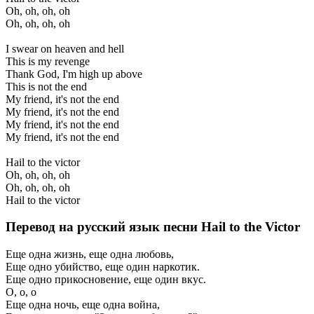
Oh, oh, oh, oh
Oh, oh, oh, oh
I swear on heaven and hell
This is my revenge
Thank God, I'm high up above
This is not the end
My friend, it's not the end
My friend, it's not the end
My friend, it's not the end
My friend, it's not the end
Hail to the victor
Oh, oh, oh, oh
Oh, oh, oh, oh
Hail to the victor
Перевод на русский язык песни Hail to the Victor
Еще одна жизнь, еще одна любовь,
Еще одно убийство, еще один наркотик.
Еще одно прикосновение, еще один вкус.
О, о, о
Еще одна ночь, еще одна война,