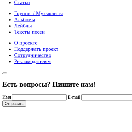
Статьи
Группы / Музыканты
Альбомы
Лейблы
Тексты песен
О проекте
Поддержать проект
Сотрудничество
Рекламодателям
Есть вопросы? Пишите нам!
Имя
E-mail