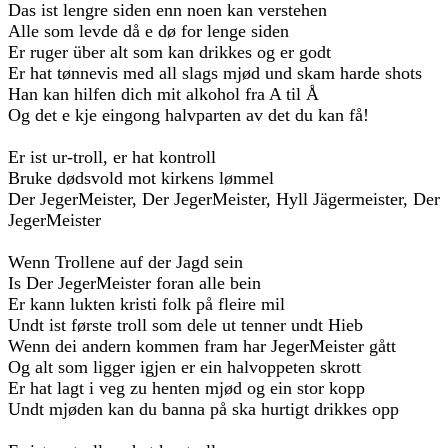
Das ist lengre siden enn noen kan verstehen
Alle som levde då e dø for lenge siden
Er ruger über alt som kan drikkes og er godt
Er hat tønnevis med all slags mjød und skam harde shots
Han kan hilfen dich mit alkohol fra A til Å
Og det e kje eingong halvparten av det du kan få!
Er ist ur-troll, er hat kontroll
Bruke dødsvold mot kirkens lømmel
Der JegerMeister, Der JegerMeister, Hyll Jägermeister, Der
JegerMeister
Wenn Trollene auf der Jagd sein
Is Der JegerMeister foran alle bein
Er kann lukten kristi folk på fleire mil
Undt ist første troll som dele ut tenner undt Hieb
Wenn dei andern kommen fram har JegerMeister gått
Og alt som ligger igjen er ein halvoppeten skrott
Er hat lagt i veg zu henten mjød og ein stor kopp
Undt mjøden kan du banna på ska hurtigt drikkes opp