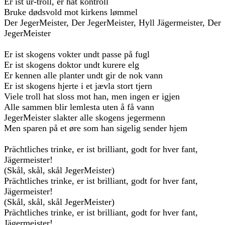
Er ist ur-troll, er hat kontroll
Bruke dødsvold mot kirkens lømmel
Der JegerMeister, Der JegerMeister, Hyll Jägermeister, Der
JegerMeister
Er ist skogens vokter undt passe på fugl
Er ist skogens doktor undt kurere elg
Er kennen alle planter undt gir de nok vann
Er ist skogens hjerte i et jævla stort tjern
Viele troll hat sloss mot han, men ingen er igjen
Alle sammen blir lemlesta uten å få vann
JegerMeister slakter alle skogens jegermenn
Men sparen på et øre som han sigelig sender hjem
Prächtliches trinke, er ist brilliant, godt for hver fant,
Jägermeister!
(Skål, skål, skål JegerMeister)
Prächtliches trinke, er ist brilliant, godt for hver fant,
Jägermeister!
(Skål, skål, skål JegerMeister)
Prächtliches trinke, er ist brilliant, godt for hver fant,
Jägermeister!