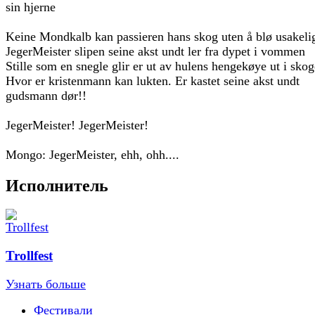
sin hjerne
Keine Mondkalb kan passieren hans skog uten å blø usakeli
JegerMeister slipen seine akst undt ler fra dypet i vommen
Stille som en snegle glir er ut av hulens hengekøye ut i sko
Hvor er kristenmann kan lukten. Er kastet seine akst undt
gudsmann dør!!
JegerMeister! JegerMeister!
Mongo: JegerMeister, ehh, ohh....
Исполнитель
Trollfest
Узнать больше
Фестивали