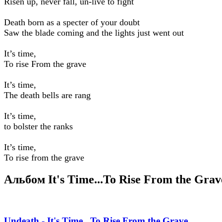
Risen up, never fall, un-live to fight
Death born as a specter of your doubt
Saw the blade coming and the lights just went out
It’s time,
To rise From the grave
It’s time,
The death bells are rang
It’s time,
to bolster the ranks
It’s time,
To rise from the grave
Альбом It's Time​.​.​.​To Rise From the Grav
Undeath - It's Time​.​.​.​To Rise From the Grave