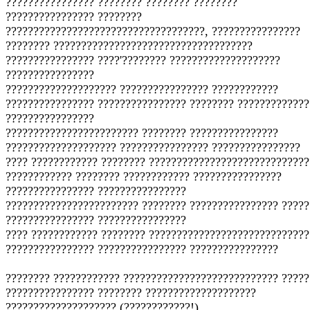
???????????????? ???????? ???????? ????????
???????????????? ????????
????????????????????????????????????, ????????????????
???????? ????????????????????????????????????
???????????????? ????'???????? ????????????????????
????????????????
???????????????????? ???????????????? ????????????
???????????????? ???????????????? ???????? ?????????????
????????????????
???????????????????????? ???????? ????????????????
???????????????????? ???????????????? ????????????????
???? ???????????? ???????? ?????????????????????????????
???????????? ???????? ???????????? ????????????????
???????????????? ????????????????
???????????????????????? ???????? ???????????????? ?????
???????????????? ????????????????
???? ???????????? ???????? ?????????????????????????????
???????????????? ???????????????? ????????????????
???????? ???????????? ???????????????????????????? ?????
???????????????? ???????? ????????????????????
???????????????????? (????????????!)