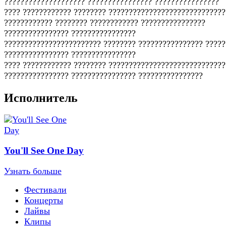
???????????????????? ???????????????? ????????????????
???? ???????????? ???????? ?????????????????????????????
???????????? ???????? ???????????? ????????????????
???????????????? ????????????????
???????????????????????? ???????? ???????????????? ?????
???????????????? ????????????????
???? ???????????? ???????? ?????????????????????????????
???????????????? ???????????????? ????????????????
Исполнитель
You'll See One Day
Узнать больше
Фестивали
Концерты
Лайвы
Клипы