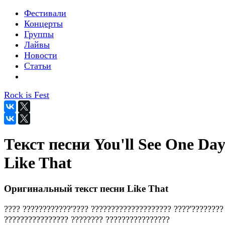
Фестивали
Концерты
Группы
Лайвы
Новости
Статьи
Rock is Fest
Текст песни You'll See One Day
Like That
Оригинальный текст песни Like That
???? ????????????'???? ???????????????????? ????'????????
???????????????? ???????? ????????????????